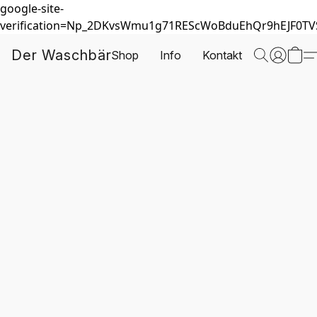
google-site-
verification=Np_2DKvsWmu1g71REScWoBduEhQr9hEJF0T
Der Waschbär
Shop
Info
Kontakt