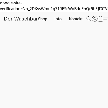
google-site-
verification=Np_2DKvsWmu1g71REScWoBduEhQr9hEJF0T
Der Waschbär
Shop
Info
Kontakt