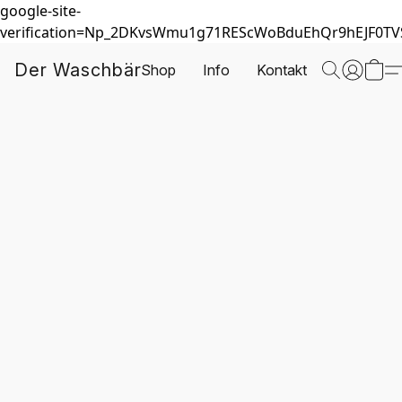
google-site-
verification=Np_2DKvsWmu1g71REScWoBduEhQr9hEJF0T
Der Waschbär
Shop
Info
Kontakt