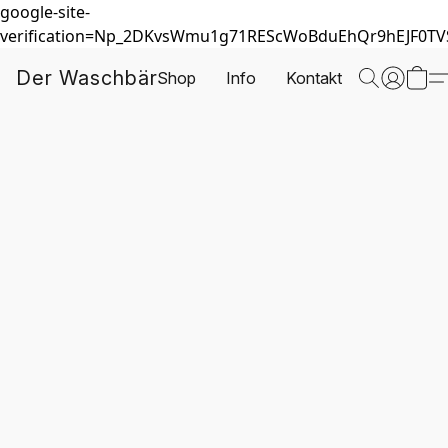
google-site-
verification=Np_2DKvsWmu1g71REScWoBduEhQr9hEJF0T
Der Waschbär
Shop
Info
Kontakt