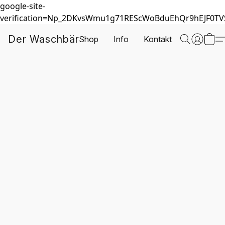
google-site-
verification=Np_2DKvsWmu1g71REScWoBduEhQr9hEJF0T
Der Waschbär
Shop
Info
Kontakt