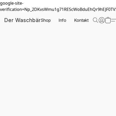
google-site-
verification=Np_2DKvsWmu1g71REScWoBduEhQr9hEJF0T
Der Waschbär
Shop
Info
Kontakt