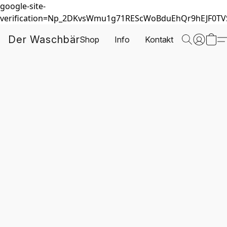
google-site-
verification=Np_2DKvsWmu1g71REScWoBduEhQr9hEJF0T
Der Waschbär
Shop
Info
Kontakt